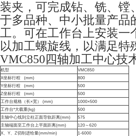
装夹，可完成钻、铣、镗
于多品种、中小批量产品
工。可在工作台上安装一
以加工螺旋线，以满足特
VMC850四轴加工中心技
机型
VMC850
X坐标行程 (mm)
800
Y坐标行程 (mm)
500
Z坐标行程 (mm)
500
工作台规格（长×宽） (mm)
1000×500
工作台*大载重(kg)
500
主轴中心线到立柱正面导轨距离(mm)
575
主轴端面至工作台上平面距离(mm)
120～620
X、Y、Z切削进给量(mm/min)
1-6000