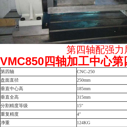
第四轴配强力尾
VMC850四轴加工中心
第四轴
CNC-250
盘面直径
250
mm
垂直中心高
185
mm
垂直全高
315
mm
分割精度等级
15
″
重复精度
4
″
净重
124KG