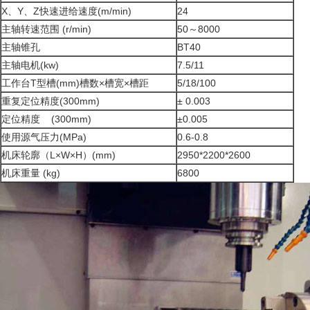
X、Y、Z快速进给速度(m/min)
24
主轴转速范围 (r/min)
50～8000
主轴锥孔
BT40
主轴电机(kw)
7.5/11
工作台T型槽(mm)槽数×槽宽×槽距
5/18/100
重复定位精度(300mm)
± 0.003
定位精度 (300mm)
±0.005
使用源气压力(MPa)
0.6-0.8
机床轮廓（L×W×H）(mm)
2950*2200*2600
机床重量 (kg)
6800